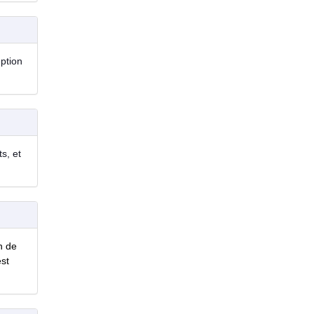
eption
s, et
n de
est