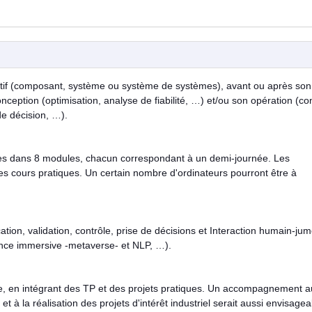
ctif (composant, système ou système de systèmes), avant ou après son
ception (optimisation, analyse de fiabilité, …) et/ou son opération (con
de décision, …).
tées dans 8 modules, chacun correspondant à un demi-journée. Les
 les cours pratiques. Un certain nombre d'ordinateurs pourront être à
ication, validation, contrôle, prise de décisions et Interaction humain-ju
ience immersive -metaverse- et NLP, …).
e, en intégrant des TP et des projets pratiques. Un accompagnement a
 à la réalisation des projets d'intérêt industriel serait aussi envisagea