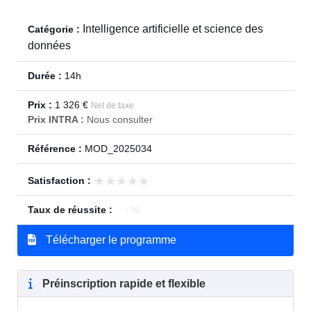
Intelligence artificielle et science des
Catégorie :
données
Durée :
14h
Prix :
1 326 €
Net de taxe
Prix INTRA :
Nous consulter
Référence :
MOD_2025034
★★★★★
★★★★★
Satisfaction :
Taux de réussite :
- %
Télécharger le programme
Préinscription rapide et flexible