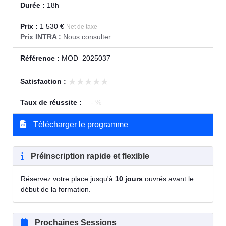
Durée :
18h
Prix :
1 530 €
Net de taxe
Prix INTRA :
Nous consulter
Référence :
MOD_2025037
★★★★★
★★★★★
Satisfaction :
Taux de réussite :
- %
Télécharger le programme
Préinscription rapide et flexible
Réservez votre place jusqu'à
10 jours
ouvrés avant le
début de la formation.
Prochaines Sessions