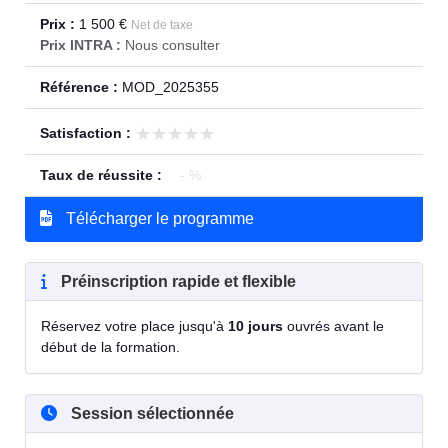
Prix :
1 500 €
Net de taxe
Prix INTRA :
Nous consulter
Référence :
MOD_2025355
★★★★★
★★★★★
Satisfaction :
Taux de réussite :
- %
Télécharger le programme
Préinscription rapide et flexible
Réservez votre place jusqu'à
10 jours
ouvrés avant le
début de la formation.
Session sélectionnée