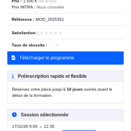
Prix :
1 500 €
Net de taxe
Prix INTRA :
Nous consulter
Référence :
MOD_2025351
★★★★★
★★★★★
Satisfaction :
Taux de réussite :
- %
Télécharger le programme
Préinscription rapide et flexible
Réservez votre place jusqu'à
10 jours
ouvrés avant le
début de la formation.
Session sélectionnée
17/11/26 9:00 → 12:30