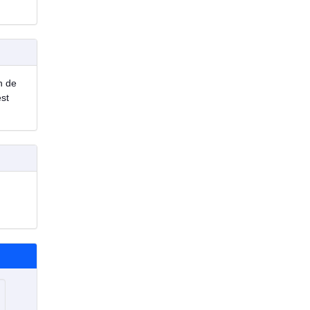
n de
est