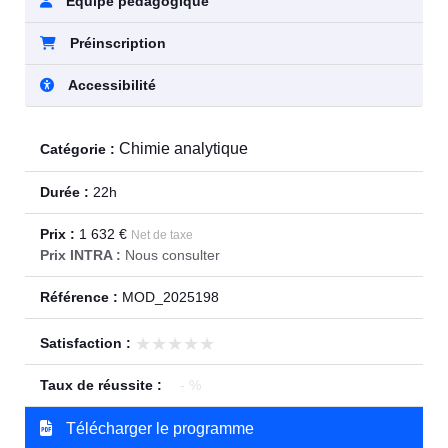
Équipe pédagogique
Préinscription
Accessibilité
Chimie analytique
Catégorie :
Durée :
22h
Prix :
1 632 €
Net de taxe
Prix INTRA :
Nous consulter
Référence :
MOD_2025198
★★★★★
★★★★★
Satisfaction :
Taux de réussite :
- %
Télécharger le programme