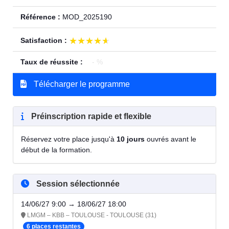
Référence :
MOD_2025190
★★★★★
★★★★★
Satisfaction :
Taux de réussite :
- %
Télécharger le programme
Préinscription rapide et flexible
Réservez votre place jusqu'à
10 jours
ouvrés avant le
début de la formation.
Session sélectionnée
14/06/27 9:00 → 18/06/27 18:00
LMGM – KBB – TOULOUSE - TOULOUSE (31)
6 places restantes