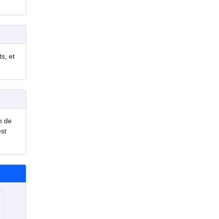
s, et
n de
est