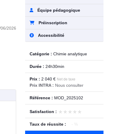
Équipe pédagogique
Préinscription
/06/2026
Accessibilité
Catégorie :
Chimie analytique
Durée :
24h30min
Prix :
2 040 €
Net de taxe
Prix INTRA :
Nous consulter
Référence :
MOD_2025102
★★★★★
★★★★★
Satisfaction :
Taux de réussite :
- %